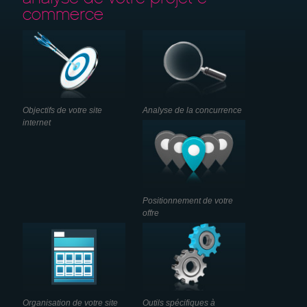
Devis gratuit
commerce
Recrutement
Objectifs de votre site
Analyse de la concurrence
internet
Positionnement de votre
offre
Organisation de votre site
Outils spécifiques à