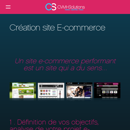
MENU
Agence web
Création site E-commerce
Créer un site internet
Création site internet professionnel
Création de site e-commerce
Un site e-commerce performant
Création de site vitrine
est un site qui a du sens…
Référencement SEO
Formation
Clients
Blog
1 . Définition de vos objectifs,
Contact
analyse de votre projet e-