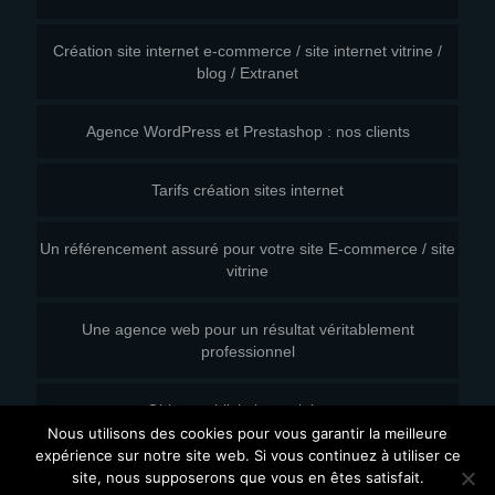
Création site internet e-commerce / site internet vitrine /
blog / Extranet
Agence WordPress et Prestashop : nos clients
Tarifs création sites internet
Un référencement assuré pour votre site E-commerce / site
vitrine
Une agence web pour un résultat véritablement
professionnel
Objets publicitaires originaux
Nous utilisons des cookies pour vous garantir la meilleure
expérience sur notre site web. Si vous continuez à utiliser ce
2015 - Agence wordpress | CVMH | - Tous droits réservés
site, nous supposerons que vous en êtes satisfait.