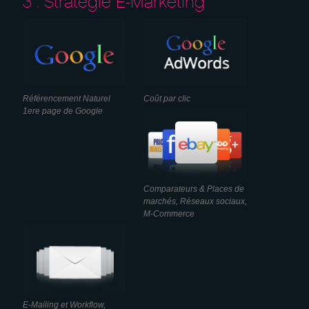
3 . Stratégie E-Marketing
Référencement Naturel
Coût par clic
1ere page de Google
Comparateurs & Places de
marchés, Réseaux sociaux,
M-Commerce
E-Mailing et Workflow,