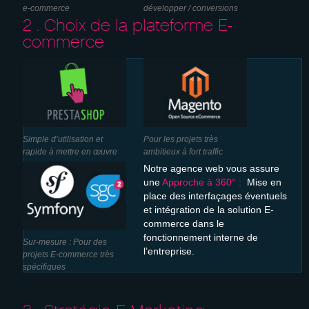
e-commerce
développer / conversions
2 . Choix de la plateforme E-
commerce
Simple d’utilisation et
Pour les projets très
rapide à mettre en œuvre
ambitieux à fort traffic
Notre agence web vous assure
une
Approche à 360° :
Mise en
place des interfaçages éventuels
et intégration de la solution E-
commerce dans le
fonctionnement interne de
Sur-mesure : Pour des
l’entreprise.
projets E-commerce très
spécifiques