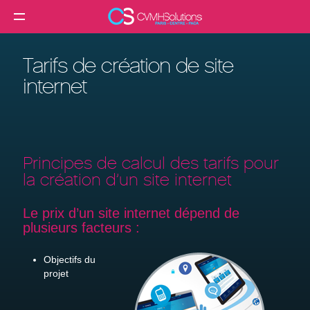
MENU
Agence web
Tarifs de création de site
Créer un site internet
internet
Création site internet professionnel
Création de site e-commerce
Création de site vitrine
Principes de calcul des tarifs pour
la création d’un site internet
Référencement SEO
Formation
Le prix d’un site internet dépend de
plusieurs facteurs :
Clients
Objectifs du
Blog
projet
Contact