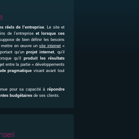
e
s réels de l’entreprise
. Le site et
ins de l’entreprise
et lorsque ces
 suppose de bien définir les besoins
 de mettre en œuvre un
site internet
«
mportant qu’un
projet internet
, qu’il
orsque qu’il
produit les résultats
dget entre la partie « développements
tude pragmatique
visant avant tout
onnue pour sa capacité à
répondre
intes budgétaires
de ses clients.
nseil