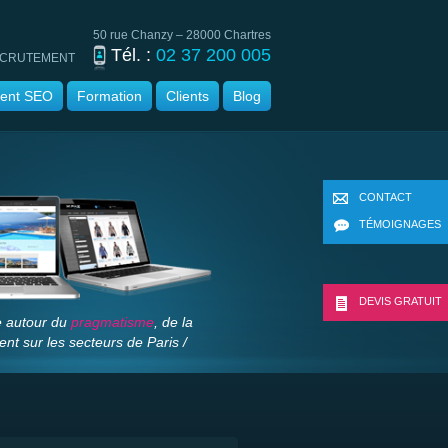
50 rue Chanzy – 28000 Chartres
Tél. :
02 37 200 005
CRUTEMENT
ent SEO
Formation
Clients
Blog
CONTACT
TÉMOIGNAGES
DEVIS GRATUIT
ée autour du
pragmatisme
, de la
nt sur les secteurs de Paris /