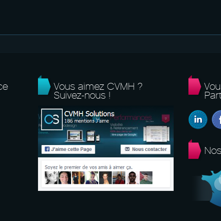
ce
Vous aimez CVMH ?
Vou
Suivez-nous !
Part
Nos