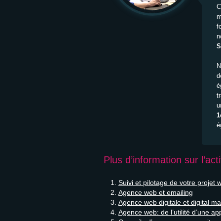
C
m
f
n
S
N
d
é
t
u
1
é
Plus d’information sur l’ac
Suivi et pilotage de votre projet 
Agence web et emailing
Agence web digitale et digital ma
Agence web: de l’utilité d’une a