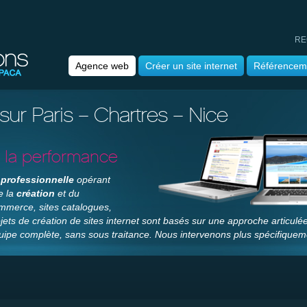
RE
Agence web
Créer un site internet
Référencem
ur Paris – Chartres – Nice
e la performance
professionnelle
opérant
e la
création
et du
ommerce, sites catalogues,
ojets de création de sites internet sont basés sur une approche articul
ipe complète, sans sous traitance. Nous intervenons plus spécifiqueme