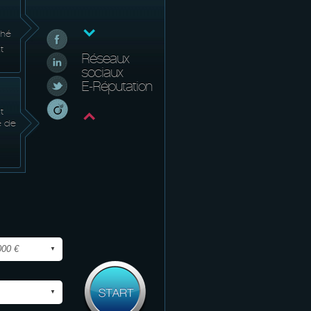
ché
t
Réseaux
sociaux
E-Réputation
t
e de