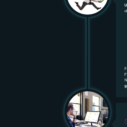
U
o
F
l
N
g