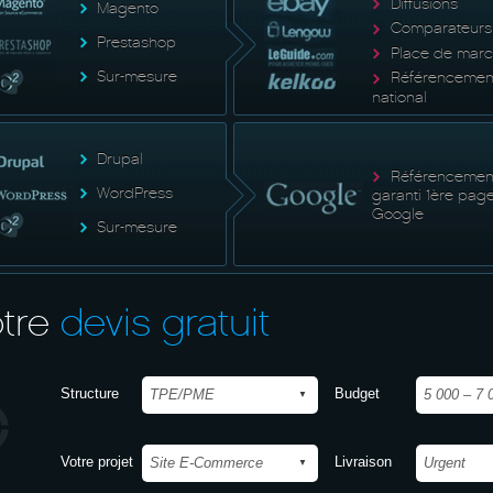
Diffusions
Magento
Comparateurs
Prestashop
Place de mar
Sur-mesure
Référencemen
national
Drupal
Référencemen
WordPress
garanti 1ère pag
Google
Sur-mesure
tre
devis gratuit
Structure
Budget
Votre projet
Livraison