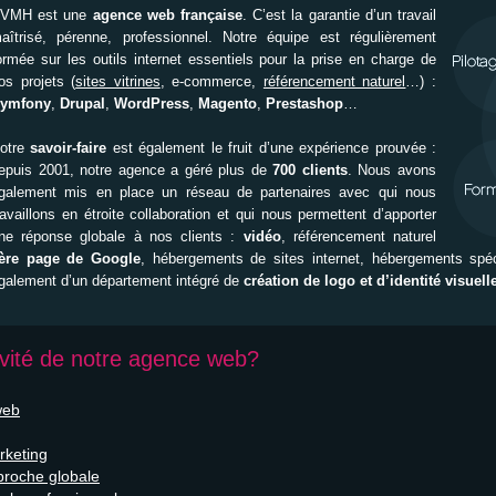
VMH est une
agence web française
. C’est la garantie d’un travail
aîtrisé, pérenne, professionnel. Notre équipe est régulièrement
ormée sur les outils internet essentiels pour la prise en charge de
os projets (
sites vitrines
, e-commerce,
référencement naturel
…) :
ymfony
,
Drupal
,
WordPress
,
Magento
,
Prestashop
…
otre
savoir-faire
est également le fruit d’une expérience prouvée :
epuis 2001, notre agence a géré plus de
700 clients
. Nous avons
galement mis en place un réseau de partenaires avec qui nous
ravaillons en étroite collaboration et qui nous permettent d’apporter
ne réponse globale à nos clients :
vidéo
, référencement naturel
ère page de Google
, hébergements de sites internet, hébergements spé
galement d’un département intégré de
création de logo et d’identité visuell
tivité de notre agence web?
web
rketing
pproche globale