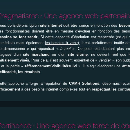
Pragmatisme : Une agence web partenair
ous considérons qu’un
site internet
doit être conçu en fonction des
besoin
es fonctionnalités doivent être en mesure d’évoluer en fonction des beso
esoins se font sentir
. Si cette capacité d’évolution est respectée (ce qui
mmédiats mais également
les besoins à venir
), il est parfaitement inutile
ur-dimensionné » qui répondrait «
à tout
». Ce point est d’autant plus i
’agisse d’un
site marchand
ou d’un
site vitrine
, ne devient réel que l
nitialement visés
. Pour cela, il est souvent essentiel de « ventiler » son bu
 et la partie «
référencement/visibilité/suivi
». Il s’agit d’adopter une
atti
’efficacité, les résultats
.
ette approche a forgé la réputation de
CVMH Solutions
, désormais rec
fficacement
à des besoins internet complexes tout en
respectant les contra
Pertinence : Une agence web force de co