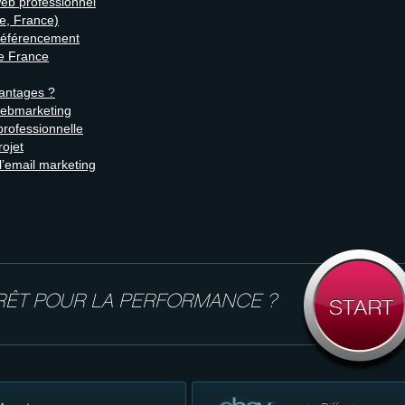
web professionnel
e, France)
référencement
de France
antages ?
webmarketing
rofessionnelle
rojet
l’email marketing
RÊT POUR LA PERFORMANCE ?