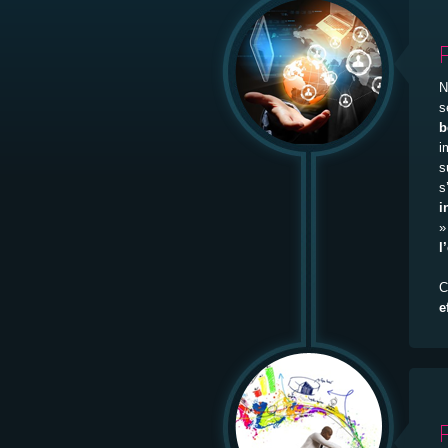
N
s
b
i
s
s
i
»
l
C
e