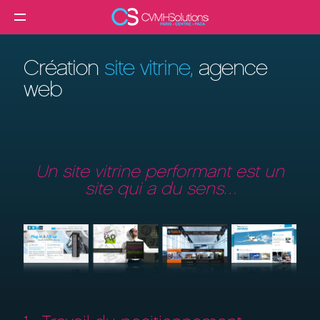
MENU
Agence web
Création
site vitrine,
agence
Créer un site internet
web
Création site internet professionnel
Création de site e-commerce
Création de site vitrine
Un site vitrine performant est un
Référencement SEO
site qui a du sens…
Formation
Clients
Blog
Contact