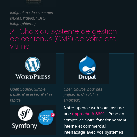
Intégrations des contenus
(textes, vidéos, PDFS,
infographies…)
2 . Choix du système de gestion
de contenus (CMS) de votre site
vitrine
Open Source, Simple
Open Source, pour des
d’utilisation et installation
projets de site vitrine
rapide
ambitieux
Notre agence web vous assure
une
approche à 360° :
Prise en
compte de votre fonctionnement
interne et commercial,
interfaçage avec vos systèmes