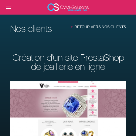
MENU
Agence web
Nos clients
RETOUR VERS NOS CLIENTS
Créer un site internet
Création site internet professionnel
Création d’un site PrestaShop
Création de site e-commerce
de joaillerie en ligne
Création de site vitrine
Référencement SEO
Formation
Clients
Blog
Contact