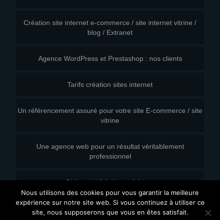
Création site internet e-commerce / site internet vitrine /
blog / Extranet
Agence WordPress et Prestashop : nos clients
Tarifs création sites internet
Un référencement assuré pour votre site E-commerce / site
vitrine
Une agence web pour un résultat véritablement
professionnel
Objets publicitaires originaux
Nous utilisons des cookies pour vous garantir la meilleure
expérience sur notre site web. Si vous continuez à utiliser ce
2015 - Agence wordpress | CVMH | - Tous droits réservés
site, nous supposerons que vous en êtes satisfait.