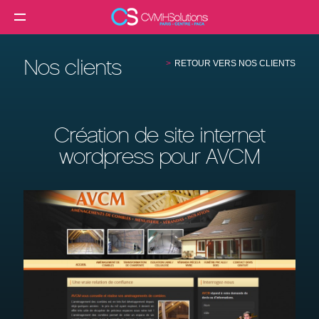
MENU
Agence web
Nos clients
RETOUR VERS NOS CLIENTS
Créer un site internet
Création site internet professionnel
Création de site internet
Création de site e-commerce
wordpress pour AVCM
Création de site vitrine
Référencement SEO
Formation
Clients
Blog
Contact