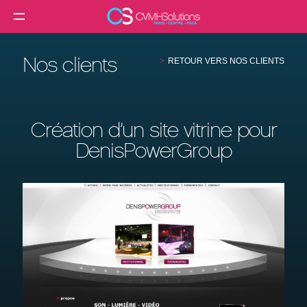
MENU
Agence web
Nos clients
RETOUR VERS NOS CLIENTS
Créer un site internet
Création site internet professionnel
Création d’un site vitrine pour
Création de site e-commerce
DenisPowerGroup
Création de site vitrine
Référencement SEO
Formation
Clients
Blog
Contact