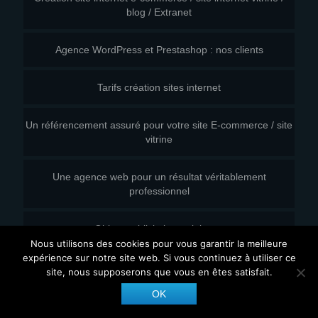
blog / Extranet
Agence WordPress et Prestashop : nos clients
Tarifs création sites internet
Un référencement assuré pour votre site E-commerce / site
vitrine
Une agence web pour un résultat véritablement
professionnel
Objets publicitaires originaux
Nous utilisons des cookies pour vous garantir la meilleure
expérience sur notre site web. Si vous continuez à utiliser ce
2015 - Agence wordpress | CVMH | - Tous droits réservés
site, nous supposerons que vous en êtes satisfait.
Mentions légales
Politique de confidentialité
Contact
OK
Plan du site
Google drive