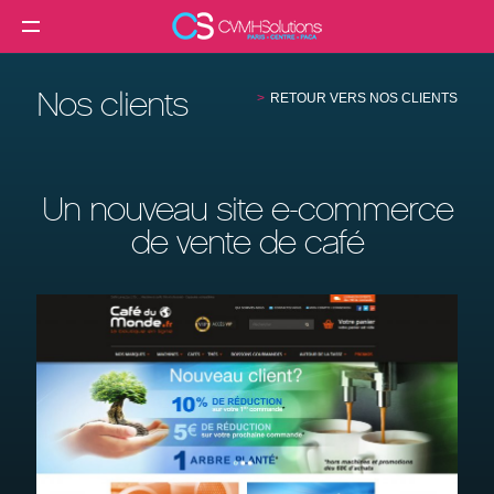
MENU
Agence web
Nos clients
RETOUR VERS NOS CLIENTS
Créer un site internet
Création site internet professionnel
Un nouveau site e-commerce
Création de site e-commerce
de vente de café
Création de site vitrine
Référencement SEO
Formation
Clients
Blog
Contact