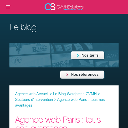
MENU
Agence web
Le blog
Créer un site internet
Création site internet professionnel
Création de site e-commerce
Nos tarifs
Création de site vitrine
Référencement SEO
Nos références
Formation
Agence web Accueil
>
Le Blog Wordpress CVMH
>
Clients
Secteurs d'intervention
>
Agence web Paris : tous nos
avantages
Blog
Agence web Paris : tous
Contact