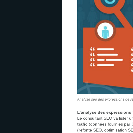
Analyse seo des expressions de r
L’analyse des expressions 
Le
consultant SEO
va lister 
trafic
(données fournies par 
(refonte SEO, optimisation SEO 