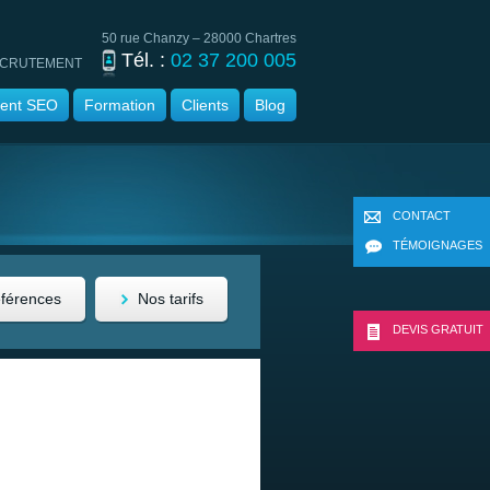
50 rue Chanzy – 28000 Chartres
Tél. :
02 37 200 005
CRUTEMENT
ent SEO
Formation
Clients
Blog
CONTACT
TÉMOIGNAGES
éférences
Nos tarifs
DEVIS GRATUIT