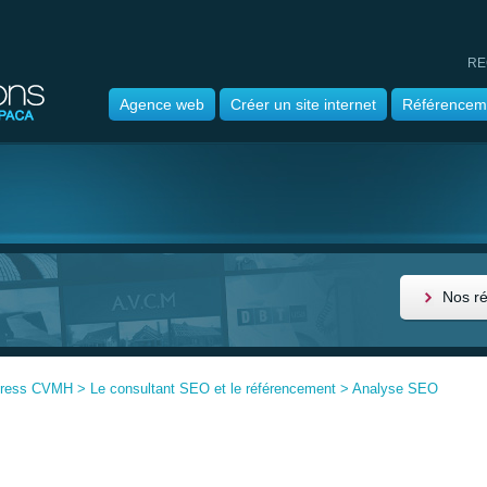
RE
Agence web
Créer un site internet
Référencem
Nos r
press CVMH
>
Le consultant SEO et le référencement
>
Analyse SEO