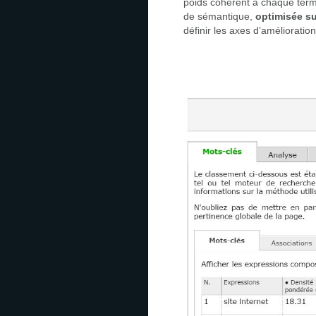
poids cohérent à chaque terme
de sémantique,
optimisée su
définir les axes d’améliorati