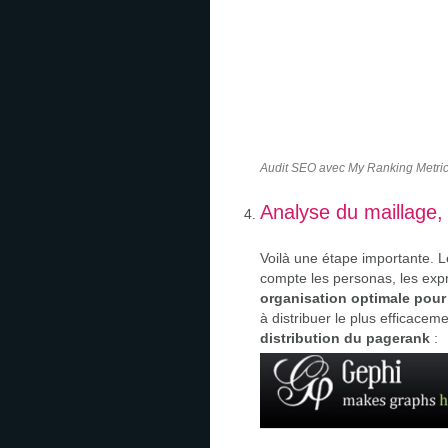
Audit SEO avec My Ranking Metri
Analyse du maillage,
Voilà une étape importante. Le
compte les personas, les expr
organisation optimale pour
à distribuer le plus efficaceme
distribution du pagerank
: