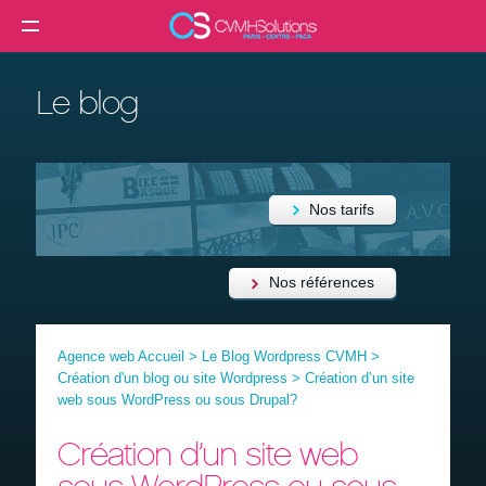
MENU
Agence web
Le blog
Créer un site internet
Création site internet professionnel
Création de site e-commerce
Nos tarifs
Création de site vitrine
Référencement SEO
Nos références
Formation
Agence web Accueil
>
Le Blog Wordpress CVMH
>
Clients
Création d'un blog ou site Wordpress
>
Création d’un site
web sous WordPress ou sous Drupal?
Blog
Création d’un site web
Contact