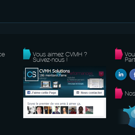
ce
Vous aimez CVMH ?
Vou
Suivez-nous !
Part
Nos