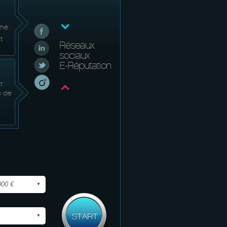
ché
t
Réseaux
sociaux
E-Réputation
t
e de