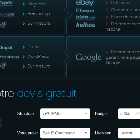
Diffusions
Magento
Comparateurs
Prestashop
Place de mar
Sur-mesure
Référencemen
national
Drupal
Référencemen
WordPress
garanti 1ère pag
Google
Sur-mesure
tre
devis gratuit
Structure
Budget
Votre projet
Livraison