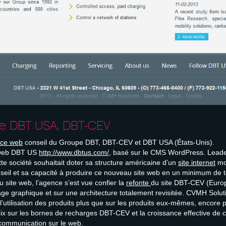
e DBT USA, DBT-CEV
ce web
conseil du Groupe DBT, DBT-CEV et DBT USA (États-Unis).
 web DBT US
http://www.dbtus.com/
, basé sur le CMS WordPress. Leade
tte société souhaitait doter sa structure américaine d’un
site internet
mod
nseil et sa capacité à produire ce nouveau site web en un minimum de 
 site web, l’agence s’est vue confier la
refonte
du site DBT-CEV (Europ
age graphique et sur une architecture totalement revisitée. CVMH Soluti
l’utilisation des produits plus que sur les produits eux-mêmes, encore 
x sur les bornes de recharges DBT-CEV et la croissance effective de ce
communication sur le web.