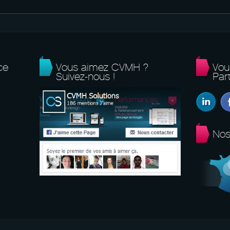
ce
Vous aimez CVMH ?
Vou
Suivez-nous !
Part
Nos