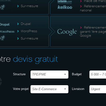
Place de mar
Sur-mesure
Référencemen
national
Drupal
Référencemen
WordPress
garanti 1ère pag
Google
Sur-mesure
tre
devis gratuit
Structure
Budget
Votre projet
Livraison