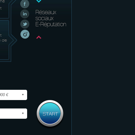
ché
t
Réseaux
sociaux
E-Réputation
t
e de