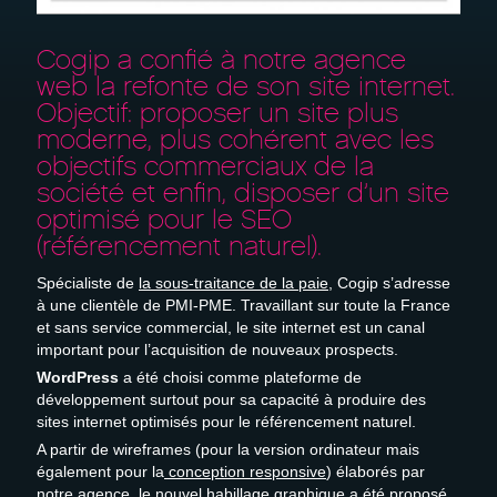
Devis gratuit
Recrutement
Cogip a confié à notre agence
web la refonte de son site internet.
Objectif: proposer un site plus
moderne, plus cohérent avec les
objectifs commerciaux de la
société et enfin, disposer d’un site
optimisé pour le SEO
(référencement naturel).
Spécialiste de
la sous-traitance de la paie
, Cogip s’adresse
à une clientèle de PMI-PME. Travaillant sur toute la France
et sans service commercial, le site internet est un canal
important pour l’acquisition de nouveaux prospects.
WordPress
a été choisi comme plateforme de
développement surtout pour sa capacité à produire des
sites internet optimisés pour le référencement naturel.
A partir de wireframes (pour la version ordinateur mais
également pour la
conception responsive
) élaborés par
notre agence, le nouvel habillage graphique a été proposé