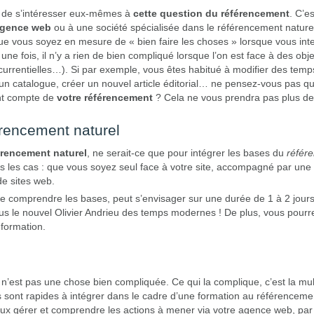
ts de s’intéresser eux-mêmes à
cette question du référencement
. C’e
agence web
ou à une société spécialisée dans le référencement naturel,
que vous soyez en mesure de « bien faire les choses » lorsque vous inte
une fois, il n’y a rien de bien compliqué lorsque l’on est face à des ob
currentielles…). Si par exemple, vous êtes habitué à modifier des tem
un catalogue, créer un nouvel article éditorial… ne pensez-vous pas qu’il
ant compte de
votre référencement
? Cela ne vous prendra pas plus de
érencement naturel
érencement naturel
, ne serait-ce que pour intégrer les bases du
référ
ous les cas : que vous soyez seul face à votre site, accompagné par un
de sites web.
e comprendre les bases, peut s’envisager sur une durée de 1 à 2 jours 
 vous le nouvel Olivier Andrieu des temps modernes ! De plus, vous pou
 formation.
n’est pas une chose bien compliquée. Ce qui la complique, c’est la mul
 sont rapides à intégrer dans le cadre d’une formation au référencemen
ieux gérer et comprendre les actions à mener via votre agence web, p