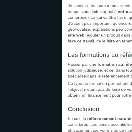
Je conseille toujours à mes clien
temps, vous faites appel à
votre 
compreniez ce qui va être fait et 
d’autant plus important, qu’encore 
géo-localisé, expressions peu con
site web
, ajouter un produit dans 
faire ce travail, de le faire en ten
Les formations au réf
Passer par une
formation au réf
solution judicieuse, et ce, dans t
spécialisé dans le référencement 
Ce type de formation permettant d
l’objectif n’étant pas de faire de
obtenir un financement pour votre
Conclusion :
En soit, le
référencement naturel
considérés. Les bases essentielles
efficacement sur votre site, de m