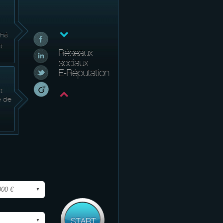
ché
t
Réseaux
sociaux
E-Réputation
t
e de