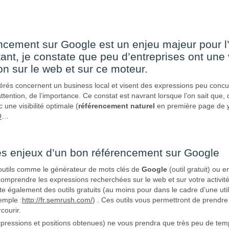
ncement sur Google est un enjeu majeur pour l’e
tant, je constate que peu d’entreprises ont une
ion sur le web et sur ce moteur.
idérés concernent un business local et visent des expressions peu concur
attention, de l’importance. Ce constat est navrant lorsque l’on sait que, 
 une visibilité optimale (
référencement naturel
en première page de
O
…
s enjeux d’un bon référencement sur Google
 outils comme le générateur de mots clés de
Google
(outil gratuit) ou 
mprendre les expressions recherchées sur le web et sur votre activit
iste également des outils gratuits (au moins pour dans le cadre d’une util
emple :
http://fr.semrush.com/
) . Ces outils vous permettront de prend
courir.
xpressions et positions obtenues) ne vous prendra que très peu de temps.