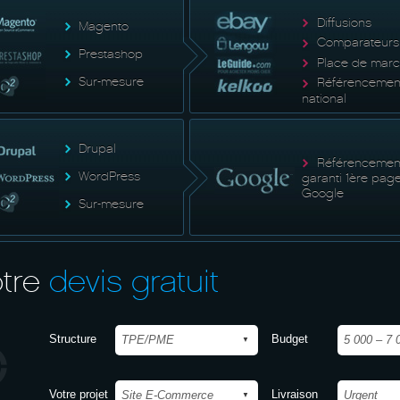
Diffusions
Magento
Comparateurs
Prestashop
Place de mar
Sur-mesure
Référencemen
national
Drupal
Référencemen
WordPress
garanti 1ère pag
Google
Sur-mesure
tre
devis gratuit
Structure
Budget
Votre projet
Livraison