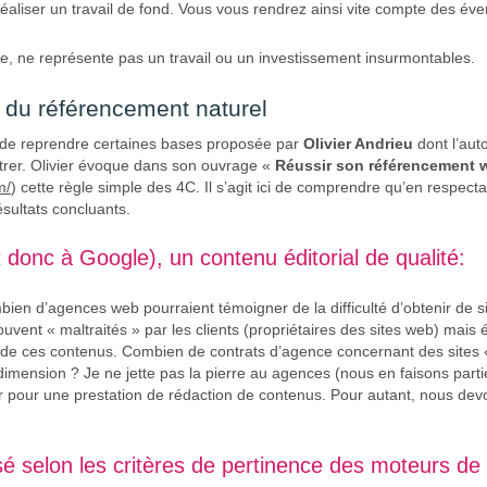
aliser un travail de fond. Vous vous rendrez ainsi vite compte des éve
te, ne représente pas un travail ou un investissement insurmontables.
du référencement naturel
, de reprendre certaines bases proposée par
Olivier Andrieu
dont l’auto
trer. Olivier évoque dans son ouvrage «
Réussir son référencement 
m/
) cette règle simple des 4C. Il s’agit ici de comprendre qu’en respect
ésultats concluants.
t donc à Google), un contenu éditorial de qualité:
mbien d’agences web pourraient témoigner de la difficulté d’obtenir de 
ouvent « maltraités » par les clients (propriétaires des sites web) mai
té de ces contenus. Combien de contrats d’agence concernant des sites 
 dimension ? Je ne jette pas la pierre au agences (nous en faisons par
r pour une prestation de rédaction de contenus. Pour autant, nous devo
é selon les critères de pertinence des moteurs de