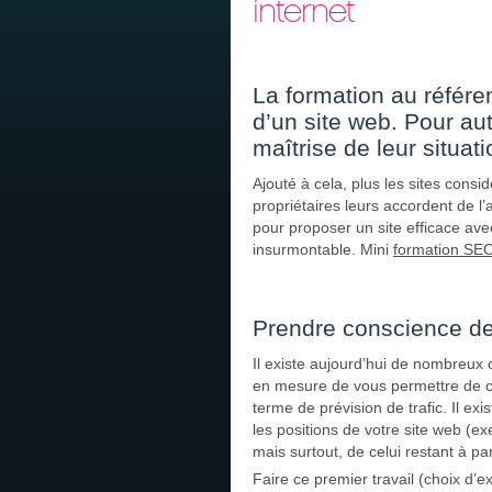
internet
La formation au référe
d’un site web. Pour au
maîtrise de leur situat
Ajouté à cela, plus les sites cons
propriétaires leurs accordent de l’
pour proposer un site efficace avec
insurmontable. Mini
formation SE
Prendre conscience de
Il existe aujourd’hui de nombreux
en mesure de vous permettre de co
terme de prévision de trafic. Il ex
les positions de votre site web (ex
mais surtout, de celui restant à par
Faire ce premier travail (choix d’e