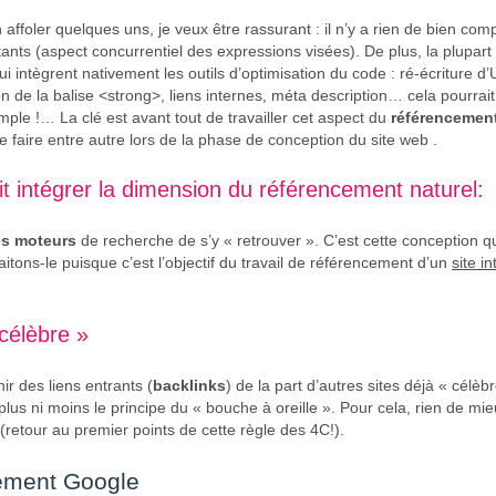
n affoler quelques uns, je veux être rassurant : il n’y a rien de bien comp
rtants (aspect concurrentiel des expressions visées). De plus, la plupart
 intègrent nativement les outils d’optimisation du code : ré-écriture d’
ion de la balise <strong>, liens internes, méta description… cela pourra
imple !… La clé est avant tout de travailler cet aspect du
référencement
 faire entre autre lors de la phase de conception du site web .
it intégrer la dimension du référencement naturel:
es moteurs
de recherche de s’y « retrouver ». C’est cette conception q
itons-le puisque c’est l’objectif du travail de référencement d’un
site in
 célèbre »
ir des liens entrants (
backlinks
) de la part d’autres sites déjà « célèbr
i plus ni moins le principe du « bouche à oreille ». Pour cela, rien de 
s (retour au premier points de cette règle des 4C!).
cement Google