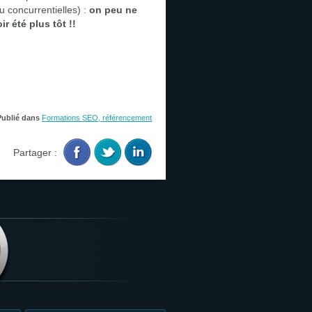
u concurrentielles) :
on peu ne
r été plus tôt !!
Publié dans
Formations SEO, référencement
Partager :