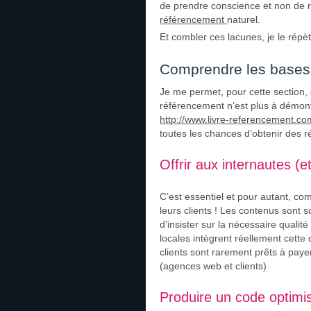
de prendre conscience et non de ré
référencement
naturel.
Et combler ces lacunes, je le répè
Comprendre les bases 
Je me permet, pour cette section
référencement n’est plus à démon
http://www.livre-referencement.co
toutes les chances d’obtenir des r
Offrir aux internautes (e
C’est essentiel et pour autant, co
leurs clients ! Les contenus sont s
d’insister sur la nécessaire quali
locales intègrent réellement cette
clients sont rarement prêts à paye
(agences web et clients)
Produire un code optimis