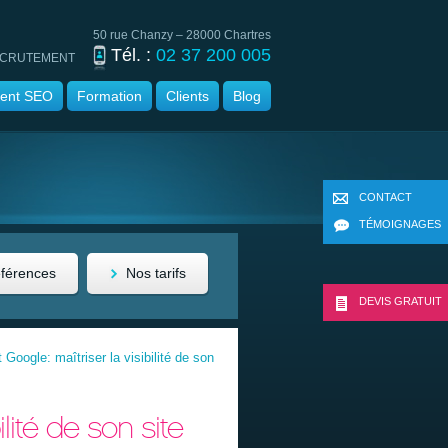
50 rue Chanzy – 28000 Chartres
Tél. :
02 37 200 005
CRUTEMENT
ent SEO
Formation
Clients
Blog
CONTACT
TÉMOIGNAGES
éférences
Nos tarifs
DEVIS GRATUIT
Google: maîtriser la visibilité de son
lité de son site