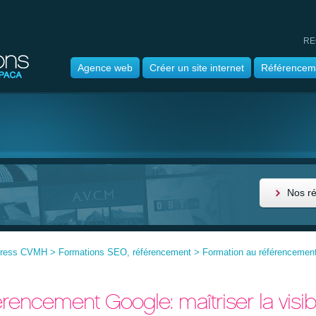
RE
Agence web
Créer un site internet
Référencem
Nos r
press CVMH
>
Formations SEO, référencement
>
Formation au référencement 
rencement Google: maîtriser la visibi