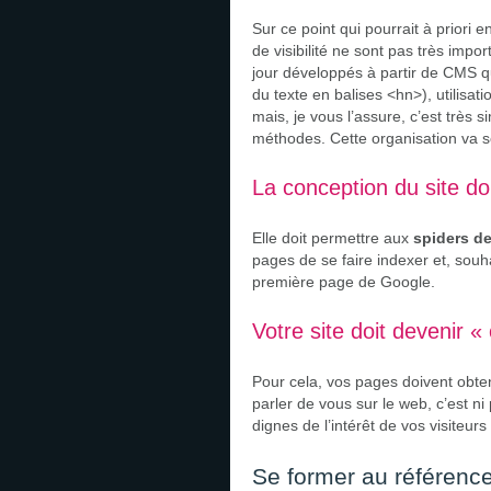
Sur ce point qui pourrait à priori e
de visibilité ne sont pas très impo
jour développés à partir de CMS qui
du texte en balises <hn>), utilisat
mais, je vous l’assure, c’est très s
méthodes. Cette organisation va se
La conception du site do
Elle doit permettre aux
spiders d
pages de se faire indexer et, souha
première page de Google.
Votre site doit devenir «
Pour cela, vos pages doivent obten
parler de vous sur le web, c’est n
dignes de l’intérêt de vos visiteur
Se former au référen