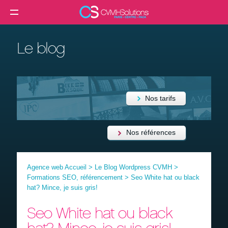
MENU
Agence web
Le blog
Créer un site internet
Création site internet professionnel
Création de site e-commerce
Nos tarifs
Création de site vitrine
Référencement SEO
Nos références
Formation
Agence web Accueil
>
Le Blog Wordpress CVMH
>
Clients
Formations SEO, référencement
>
Seo White hat ou black
hat? Mince, je suis gris!
Blog
Seo White hat ou black
Contact