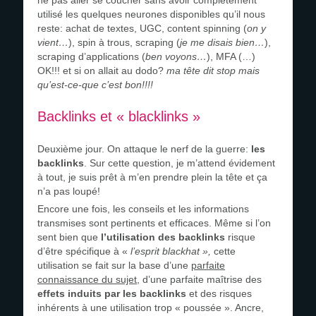
ne pas aller se coucher sans avoir complètement
utilisé les quelques neurones disponibles qu’il nous
reste: achat de textes, UGC, content spinning (
on y
vient…
), spin à trous, scraping (
je me disais bien…
),
scraping d’applications (
ben voyons…
), MFA (…)
OK!!! et si on allait au dodo?
ma tête dit stop mais
qu’est-ce-que c’est bon!!!!
Backlinks et « blacklinks »
Deuxième jour. On attaque le nerf de la guerre:
les
backlinks
. Sur cette question, je m’attend évidement
à tout, je suis prêt à m’en prendre plein la tête et ça
n’a pas loupé!
Encore une fois, les conseils et les informations
transmises sont pertinents et efficaces. Même si l’on
sent bien que
l’utilisation des backlinks
risque
d’être spécifique à «
l’esprit blackhat »,
cette
utilisation se fait sur la base d’une
parfaite
connaissance du sujet
, d’une parfaite maîtrise des
effets induits par les backlinks
et des risques
inhérents à une utilisation trop « poussée ». Ancre,