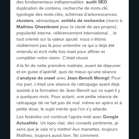
des fondamentaux indispensables:
audit SEO
,
duplication de contenu, recherche de mots-clé,
typologie des mots-clés, schémas d’arborescences,
clusters
, sémantique,
entités de recherche
(merci à
Mathieu Gheerbrant
pour la clarté de ses propos),
popularité interne, référencement international… le
tout orienté sur la valeur ajouté: nous n’étions
visiblement pas là pour entendre ce qui a déjà été
entendu et écrit mille fois mais pour affiner et
compléter notre vision. C’était réussi.
A la fin de cette première matinée, avant de déjeuner
et en guise d’apéritif, quoi de mieux qu’une séance
d’
analyse de crawl
avec
Jean-Benoît Moingt
! Pour
ma part, c’était une séance de rattrapage ayant déjà
assisté à la formation de Jean-Benoît sur ce sujet il y
a quelques mois. Pour autant, une petite séance de
rattrapage de ne fait pas de mal: même en apéro et à
petite dose, le sujet mérite que l’on s’y attarde.
Les festivités ont continué l’après-midi avec
Google
Actualités
. Un topo clair, des conseils pertinents, je
sens que je vais m’y mettre! Aux manettes, toujours
Mathieu, toujours aussi bon. No comment.