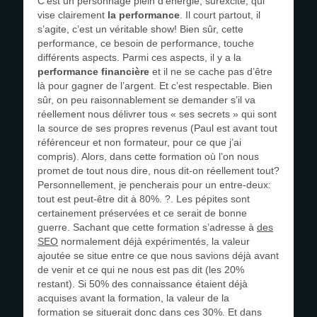
C’est un personnage plein d’énergie, surexcité, qui
vise clairement
la performance
. Il court partout, il
s’agite, c’est un véritable show! Bien sûr, cette
performance, ce besoin de performance, touche
différents aspects. Parmi ces aspects, il y a la
performance financière
et il ne se cache pas d’être
là pour gagner de l’argent. Et c’est respectable. Bien
sûr, on peu raisonnablement se demander s’il va
réellement nous délivrer tous « ses secrets » qui sont
la source de ses propres revenus (Paul est avant tout
référenceur et non formateur, pour ce que j’ai
compris). Alors, dans cette formation où l’on nous
promet de tout nous dire, nous dit-on réellement tout?
Personnellement, je pencherais pour un entre-deux:
tout est peut-être dit à 80%. ?. Les pépites sont
certainement préservées et ce serait de bonne
guerre. Sachant que cette formation s’adresse à
des
SEO
normalement déjà expérimentés, la valeur
ajoutée se situe entre ce que nous savions déjà avant
de venir et ce qui ne nous est pas dit (les 20%
restant). Si 50% des connaissance étaient déjà
acquises avant la formation, la valeur de la
formation se situerait donc dans ces 30%. Et dans