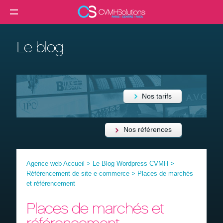
MENU
Agence web
Le blog
Créer un site internet
Création site internet professionnel
Création de site e-commerce
Nos tarifs
Création de site vitrine
Référencement SEO
Nos références
Formation
Agence web Accueil
>
Le Blog Wordpress CVMH
>
Clients
Référencement de site e-commerce
>
Places de marchés
et référencement
Blog
Places de marchés et
Contact