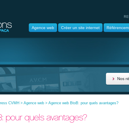
RE
Agence web
Créer un site internet
Référencem
Nos r
press CVMH
>
Agence web
>
Agence web BtoB: pour quels avantages?
: pour quels avantages?