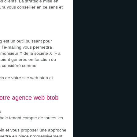
es clients. La
stratégie
mise en
ura vous conseiller en ce sens et
g est un outil puissant pour
 l’e-mailing vous permettra
 « monsieur Y de la société X » à
 soient générés en fonction du
era considéré comme
ts de votre site web btob et
votre agence web btob
».
obale tenant compte de toutes les
soin et vous proposer une approche
de mettre en place progressivement