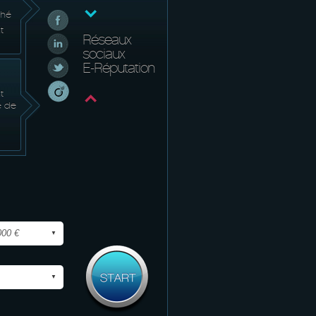
ché
t
Réseaux
sociaux
E-Réputation
t
e de