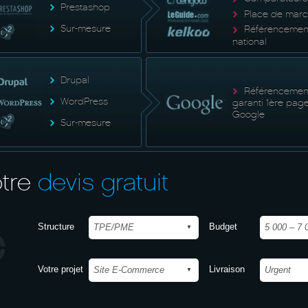
Prestashop
Place de mar
Sur-mesure
Référencemen
national
Drupal
Référencemen
WordPress
garanti 1ère pag
Google
Sur-mesure
tre
devis gratuit
Structure
Budget
Votre projet
Livraison