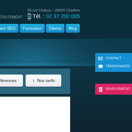
50 rue Chanzy – 28000 Chartres
Tél. :
02 37 200 005
CRUTEMENT
ent SEO
Formation
Clients
Blog
CONTACT
TÉMOIGNAGES
éférences
Nos tarifs
DEVIS GRATUIT