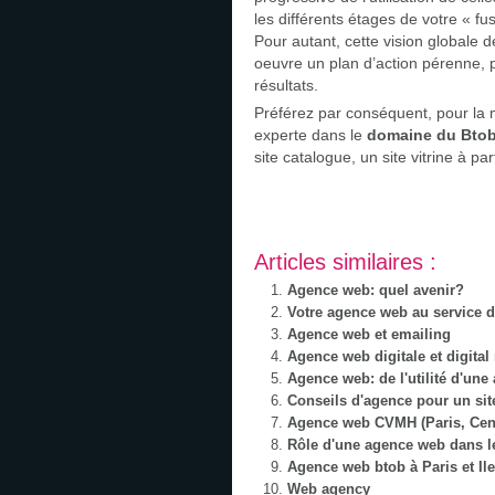
les différents étages de votre « fu
Pour autant, cette vision globale 
oeuvre un plan d’action pérenne, pl
résultats.
Préférez par conséquent, pour la 
experte dans le
domaine du Bto
site catalogue, un site vitrine à par
Articles similaires :
Agence web: quel avenir?
Votre agence web au service d
Agence web et emailing
Agence web digitale et digital
Agence web: de l'utilité d'une
Conseils d'agence pour un sit
Agence web CVMH (Paris, Cent
Rôle d'une agence web dans l
Agence web btob à Paris et Il
Web agency