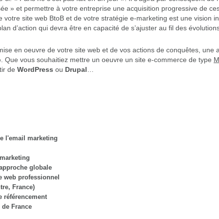
sée » et permettre à votre entreprise une acquisition progressive de ce
de votre site web BtoB et de votre stratégie e-marketing est une vision 
an d’action qui devra être en capacité de s’ajuster au fil des évolution
mise en oeuvre de votre site web et de vos actions de conquêtes, une 
b
. Que vous souhaitiez mettre un oeuvre un site e-commerce de type
M
tir de
WordPress
ou
Drupal
…
e l'email marketing
 marketing
 approche globale
e web professionnel
re, France)
e référencement
e de France