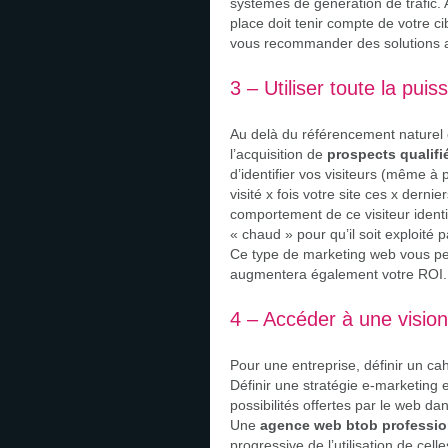
systèmes de génération de trafic. Au
place doit tenir compte de votre c
vous recommander des solutions 
3 – Utiliser toute la pui
Au delà du référencement naturel ou
l’acquisition de
prospects qualifi
d’identifier vos visiteurs (même à 
visité x fois votre site ces x der
comportement de ce visiteur identi
« chaud » pour qu’il soit exploité 
Ce type de marketing web vous perm
augmentera également votre ROI.
4 – Accéder à une visio
Pour une entreprise, définir un ca
Définir une stratégie e-marketing 
possibilités offertes par le web d
Une
agence web btob professio
progressive de l’utilisation de cel