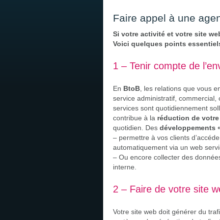
Faire appel à une age
Si votre activité et votre site 
Voici quelques points essentiel
1 – Tenir compte de l’en
En
BtoB
, les relations que vous e
service administratif, commercial
services sont quotidiennement soll
contribue à la
réduction de votr
quotidien. Des
développements «
– permettre à vos clients d’accéde
automatiquement via un web servic
– Ou encore collecter des données
interne.
2 – Faire de votre site 
Votre site web doit générer du traf