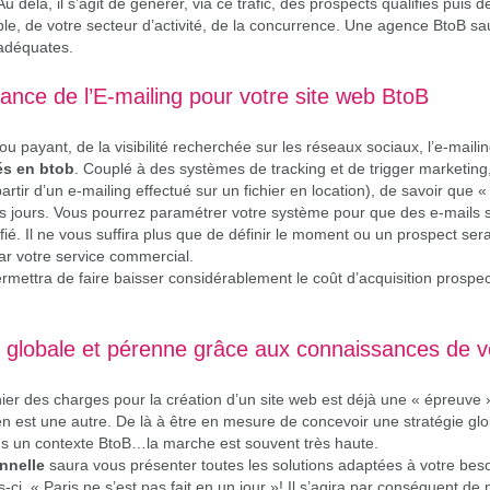
 delà, il s’agit de générer, via ce trafic, des prospects qualifiés puis d
ible, de votre secteur d’activité, de la concurrence. Une agence BtoB sa
adéquates.
ssance de l’E-mailing pour votre site web BtoB
 payant, de la visibilité recherchée sur les réseaux sociaux, l’e-mailin
és en btob
. Couplé à des systèmes de tracking et de trigger marketing,
partir d’un e-mailing effectué sur un fichier en location), de savoir que
niers jours. Vous pourrez paramétrer votre système pour que des e-mails
fié. Il ne vous suffira plus que de définir le moment ou un prospect s
par votre service commercial.
ettra de faire baisser considérablement le coût d’acquisition prospec
n globale et pérenne grâce aux connaissances de 
hier des charges pour la création d’un site web est déjà une « épreuve 
en est une autre. De là à être en mesure de concevoir une stratégie gl
ans un contexte BtoB…la marche est souvent très haute.
nnelle
saura vous présenter toutes les solutions adaptées à votre be
les-ci. « Paris ne s’est pas fait en un jour »! Il s’agira par conséquent 