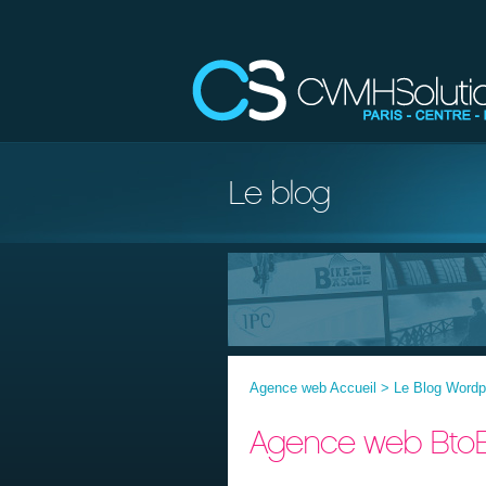
Le blog
Agence web Accueil
>
Le Blog Word
Agence web BtoB