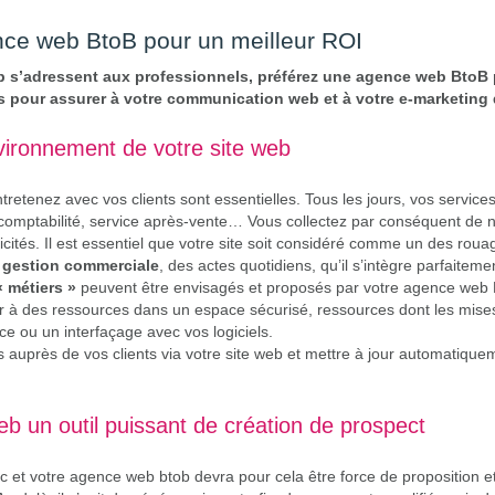
nce web BtoB pour un meilleur ROI
web s’adressent aux professionnels, préférez une agence web BtoB p
s pour assurer à votre communication web et à votre e-marketing 
vironnement de votre site web
ntretenez avec vos clients sont essentielles. Tous les jours, vos services
, comptabilité, service après-vente… Vous collectez par conséquent d
icités. Il est essentiel que votre site soit considéré comme un des roua
e gestion commerciale
, des actes quotidiens, qu’il s’intègre parfaite
 métiers »
peuvent être envisagés et proposés par votre agence web 
r à des ressources dans un espace sécurisé, ressources dont les mises 
e ou un interfaçage avec vos logiciels.
 auprès de vos clients via votre site web et mettre à jour automatiqu
web un outil puissant de création de prospect
ic et votre agence web btob devra pour cela être force de proposition et