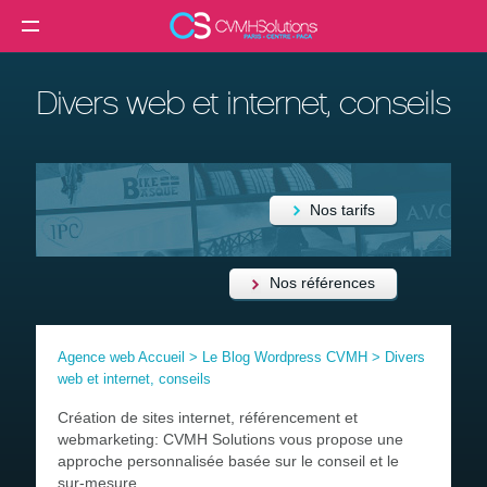
MENU
Agence web
Divers web et internet, conseils
Créer un site internet
Création site internet professionnel
Création de site e-commerce
Nos tarifs
Création de site vitrine
Référencement SEO
Nos références
Formation
Agence web Accueil
>
Le Blog Wordpress CVMH
>
Divers
Clients
web et internet, conseils
Blog
Création de sites internet, référencement et
webmarketing: CVMH Solutions vous propose une
Contact
approche personnalisée basée sur le conseil et le
sur-mesure