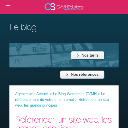
MENU
Agence web
Le blog
Créer un site internet
Création site internet professionnel
Création de site e-commerce
Nos tarifs
Création de site vitrine
Référencement SEO
Nos références
Formation
Agence web Accueil
>
Le Blog Wordpress CVMH
>
Le
Clients
référencement de votre site internet
>
Référencer un site
web, les grands principes
Blog
Référencer un site web, les
Contact