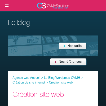
MENU
Agence web
Le blog
Créer un site internet
Création site internet professionnel
Création de site e-commerce
Nos tarifs
Création de site vitrine
Référencement SEO
Nos références
Formation
Agence web Accueil
>
Le Blog Wordpress CVMH
>
Clients
Création de site internet
>
Création site web
Blog
Création site web
Contact