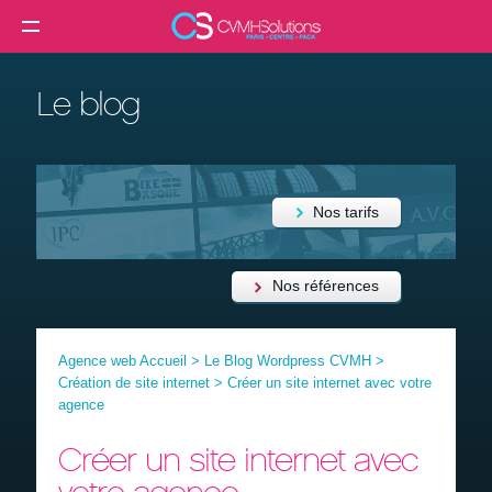
MENU
Agence web
Le blog
Créer un site internet
Création site internet professionnel
Création de site e-commerce
Nos tarifs
Création de site vitrine
Référencement SEO
Nos références
Formation
Agence web Accueil
>
Le Blog Wordpress CVMH
>
Clients
Création de site internet
>
Créer un site internet avec votre
agence
Blog
Créer un site internet avec
Contact