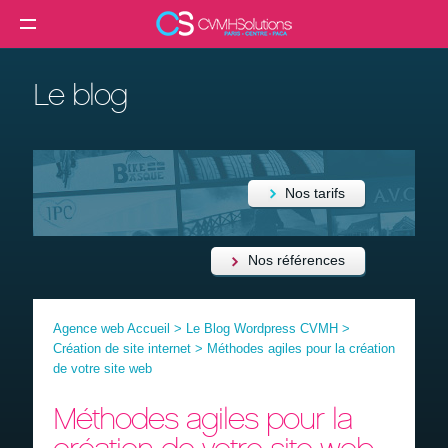
MENU
Agence web
Le blog
Créer un site internet
Création site internet professionnel
Création de site e-commerce
Nos tarifs
Création de site vitrine
Référencement SEO
Nos références
Formation
Agence web Accueil
>
Le Blog Wordpress CVMH
>
Clients
Création de site internet
>
Méthodes agiles pour la création
de votre site web
Blog
Méthodes agiles pour la
Contact